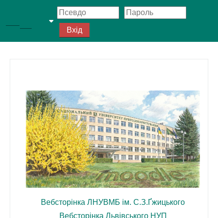
Перейти до головного вмісту
Бокова панель
Вхід
Переключити введення пошуку
Вебсторінка ЛНУВМБ ім. С.З.Ґжицького
Вебсторінка Львівського НУП