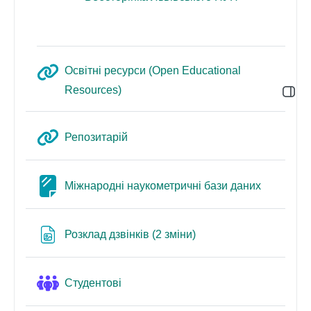
Освітні ресурси (Open Educational
URL (веб-посилання)
Resources)
Відкр
URL (веб-посилання)
Репозитарій
Сторінка
Міжнародні наукометричні бази даних
Файл
Розклад дзвінків (2 зміни)
Форум
Студентові