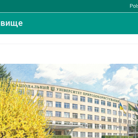
Pols
овище