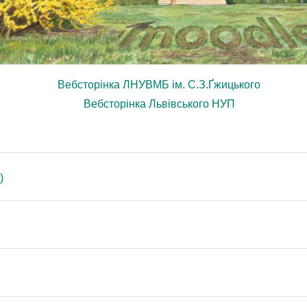
Вебсторінка ЛНУВМБ ім. С.З.Ґжицького
Вебсторінка Львівського НУП
Adres URL
)